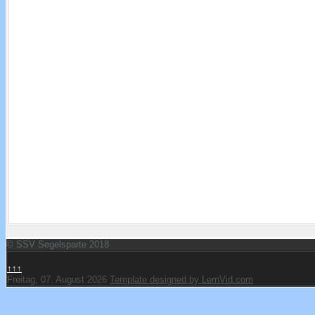
© SSV Segelsparte 2018
↑↑↑
Freitag, 07. August 2026
Template designed by LernVid.com